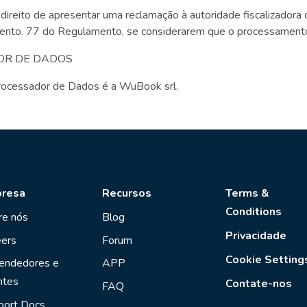
ireito de apresentar uma reclamação à autoridade fiscalizadora 
mento. 77 do Regulamento, se considerarem que o processamento d
OR DE DADOS
rocessador de Dados é a WuBook srl.
resa
Recursos
Terms &
Conditions
re nós
Blog
Privacidade
eers
Forum
Cookie Setting
endedores e
APP
ntes
Contate-nos
FAQ
port Docs