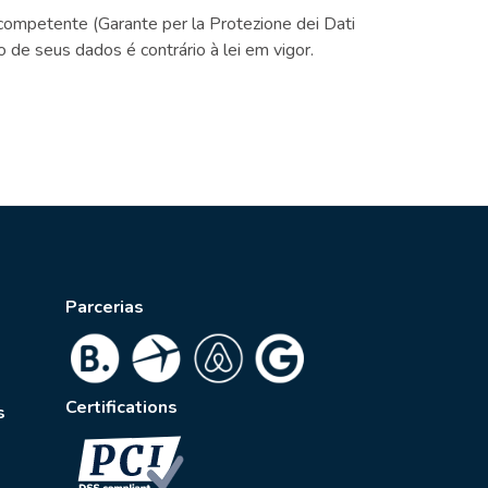
competente (Garante per la Protezione dei Dati
e seus dados é contrário à lei em vigor.
Parcerias
Certifications
s