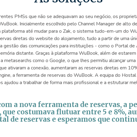
entes PMSs que não se adequavam ao seu negócio, os proprietár
WuBook. Inicialmente escolhido pelo Channel Manager de alto 
a plataforma até mudar para o Zak, o sistema tudo-em-um do Wu
reservas diretas do website do alojamento, tudo a partir de uma ún
gestão das comunicações para instituições - como o Portal de
 memória distante. Graças à plataforma WuBook, além de estarem
 metasearchs como o Google, o que lhes permitiu alcançar uma e
 que ativaram a conexão, aumentaram as reservas diretas em 10
ine, a ferramenta de reservas do WuBook. A equipa do Hostal S
ajudou a trabalhar de forma mais profissional e a estruturar mel
om a nova ferramenta de reservas, a 
, que costumava flutuar entre 5 e 8%, 
al de reservas e esperamos que continu