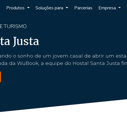
Produtos
Soluções para
Parcerias
Empresa
DE TURISMO
ta Justa
izando o sonho de um jovem casal de abrir um es
da da WuBook, a equipe do Hostal Santa Justa fina