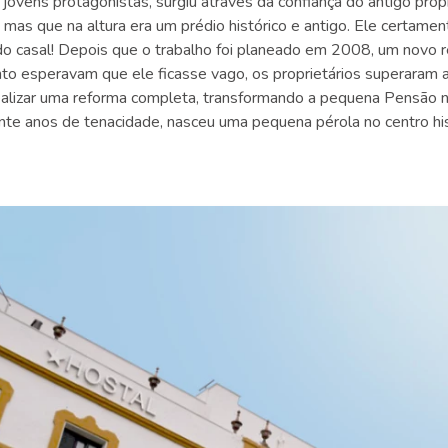
jovens protagonistas, surgiu através da confiança do antigo propr
 mas que na altura era um prédio histórico e antigo. Ele certament
o casal! Depois que o trabalho foi planeado em 2008, um novo re
to esperavam que ele ficasse vago, os proprietários superaram a 
alizar uma reforma completa, transformando a pequena Pensão no
inte anos de tenacidade, nasceu uma pequena pérola no centro hi